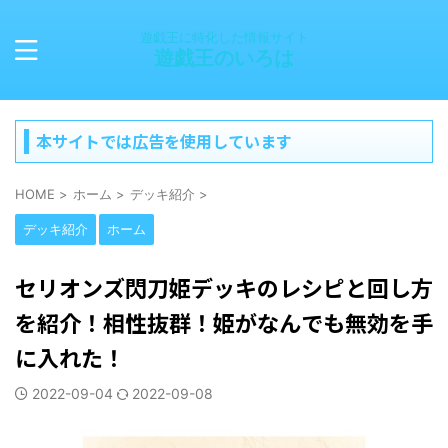
遊戯王に特化した情報サイト
遊戯王のいろは
本サイトでは広告を使用しています
HOME
>
ホーム
>
デッキ紹介
>
デッキ紹介
ホーム
セリオンズ閃刀姫デッキのレシピと回し方
を紹介！相性抜群！姫がなんでも無効を手
に入れた！
2022-09-04
2022-09-08