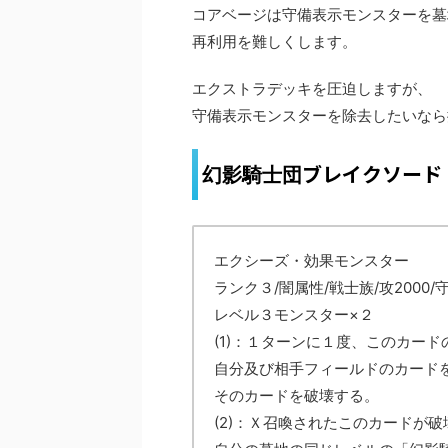
コアベージは守備表示モンスターを墓
再利用を難しくします。
エクストラデッキを圧迫しますが、
守備表示モンスターを除去したいなら
ブレイクソード
幻影騎士団
エクシーズ・効果モンスター
ランク３/闇属性/戦士族/攻2000/守
レベル３モンスター×２
(1)：１ターンに１度、このカー
自分及び相手フィールドのカード
そのカードを破壊する。
(2)：Ｘ召喚されたこのカードが