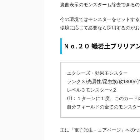
裏側表示のモンスターも除去できるの
今の環境ではモンスターをセットする
環境に応じて必要なら採用するのがお
２０
ブリリア
Ｎｏ.
蟻岩土
エクシーズ・効果モンスター
ランク３/光属性/昆虫族/攻1800/守
レベル３モンスター×２
(1)：１ターンに１度、このカー
自分フィールドの全てのモンスタ
主に「
電子光虫
－コアベージ」へのつ