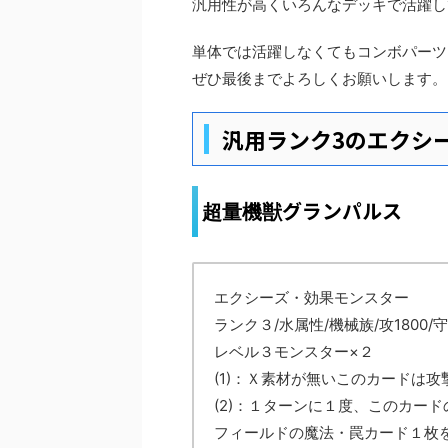
汎用性が高くいろんなデッキで活躍し
単体では活躍しなくてもコンボパーツ
ぜひ最後までよろしくお願いします。
汎用ランク3のエクシ
グランパルス
超量機獣
エクシーズ・効果モンスター
ランク３/水属性/機械族/攻1800/守
レベル３モンスター×２
(1)：Ｘ素材が無いこのカードは
(2)：１ターンに１度、このカー
フィールドの魔法・罠カード１枚