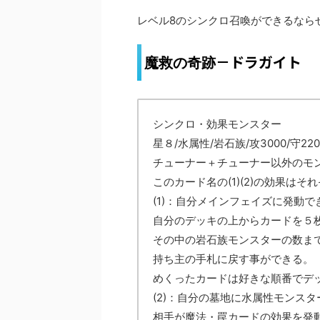
レベル8のシンクロ召喚ができるなら
－ドラガイト
魔救の奇跡
シンクロ・効果モンスター
星８/水属性/岩石族/攻3000/守220
チューナー＋チューナー以外のモ
このカード名の(1)(2)の効果は
(1)：自分メインフェイズに発動で
自分のデッキの上からカードを５
その中の岩石族モンスターの数ま
持ち主の手札に戻す事ができる。
めくったカードは好きな順番でデ
(2)：自分の墓地に水属性モンス
相手が魔法・罠カードの効果を発