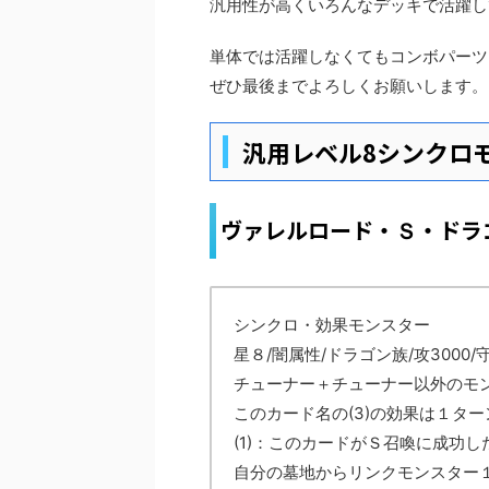
汎用性が高くいろんなデッキで活躍し
単体では活躍しなくてもコンボパーツ
ぜひ最後までよろしくお願いします。
汎用レベル8シンクロ
ヴァレルロード・
・ドラ
Ｓ
シンクロ・効果モンスター
星８/闇属性/ドラゴン族/攻3000/守
チューナー＋チューナー以外のモ
このカード名の(3)の効果は１タ
(1)：このカードがＳ召喚に成功
自分の墓地からリンクモンスター